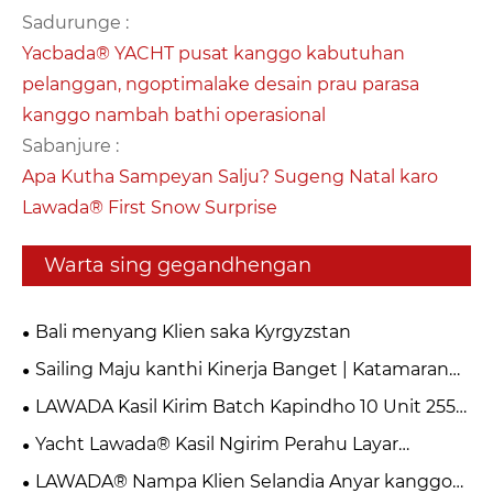
Sadurunge :
Yacbada® YACHT pusat kanggo kabutuhan
pelanggan, ngoptimalake desain prau parasa
kanggo nambah bathi operasional
Sabanjure :
Apa Kutha Sampeyan Salju? Sugeng Natal karo
Lawada® First Snow Surprise​
Warta sing gegandhengan
Bali menyang Klien saka Kyrgyzstan
Sailing Maju kanthi Kinerja Banget | Katamaran
Kita Kasil Rampungake Uji Coba Laut
LAWADA Kasil Kirim Batch Kapindho 10 Unit 255
Speed ​​Boats
Yacht Lawada® Kasil Ngirim Perahu Layar
Penumpang Catamaran 10,25m
LAWADA® Nampa Klien Selandia Anyar kanggo