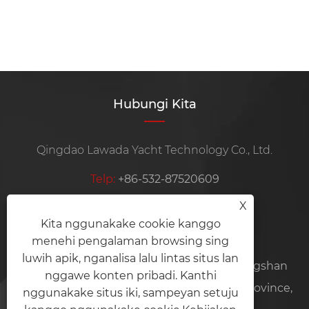
Hubungi Kita
Qingdao Lawada Yacht Technology Co., Ltd.
Telp:
+86-532-87520609
X
Mobile:
+86-19963866089
Kita nggunakake cookie kanggo
E-mail:
admin@lawadayachts.com
menehi pengalaman browsing sing
luwih apik, nganalisa lalu lintas situs lan
alamat:
No. 6 Changsheng East Road, Jiangshan
nggawe konten pribadi. Kanthi
Town, Laixi City, Qingdao City, Shandong Province,
nggunakake situs iki, sampeyan setuju