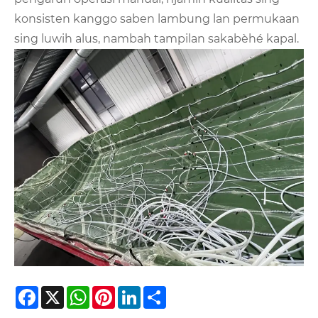
konsisten kanggo saben lambung lan permukaan
sing luwih alus, nambah tampilan sakabèhé kapal.
Facebook
X
WhatsApp
Pinterest
LinkedIn
Share