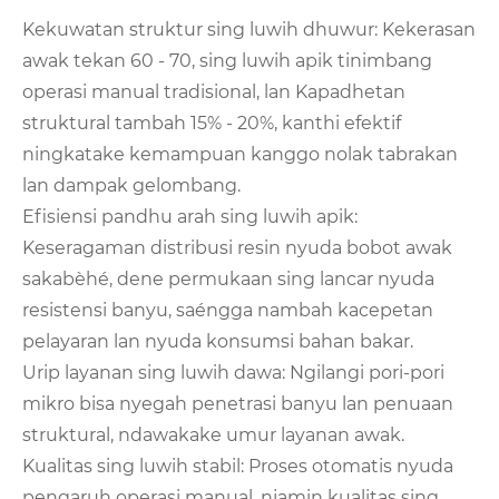
Kekuwatan struktur sing luwih dhuwur: Kekerasan
awak tekan 60 - 70, sing luwih apik tinimbang
operasi manual tradisional, lan Kapadhetan
struktural tambah 15% - 20%, kanthi efektif
ningkatake kemampuan kanggo nolak tabrakan
lan dampak gelombang.
Efisiensi pandhu arah sing luwih apik:
Keseragaman distribusi resin nyuda bobot awak
sakabèhé, dene permukaan sing lancar nyuda
resistensi banyu, saéngga nambah kacepetan
pelayaran lan nyuda konsumsi bahan bakar.
Urip layanan sing luwih dawa: Ngilangi pori-pori
mikro bisa nyegah penetrasi banyu lan penuaan
struktural, ndawakake umur layanan awak.
Kualitas sing luwih stabil: Proses otomatis nyuda
pengaruh operasi manual, njamin kualitas sing