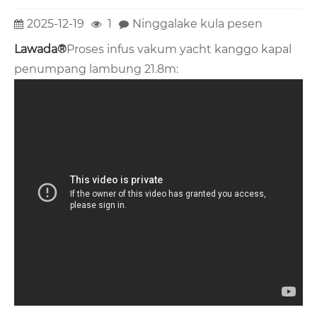
2025-12-19
1
Ninggalake kula pesen
Lawada®
Proses infus vakum yacht kanggo kapal
penumpang lambung 21.8m: