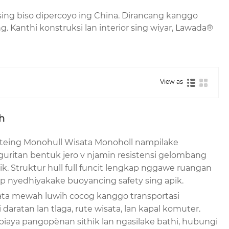
ing biso dipercoyo ing China. Dirancang kanggo
 Kanthi konstruksi lan interior sing wiyar, Lawada®
View as
h
teing Monohull Wisata Monoholl nampilake
guritan bentuk jero v njamin resistensi gelombang
apik. Struktur hull full funcit lengkap nggawe ruangan
p nyedhiyakake buoyancing safety sing apik.
ata mewah luwih cocog kanggo transportasi
aratan lan tlaga, rute wisata, lan kapal komuter.
biaya pangopènan sithik lan ngasilake bathi, hubungi