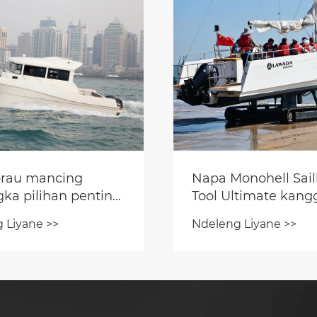
rau mancing
Napa Monohell Sail
ka pilihan penting
Tool Ultimate kang
 mancing lan
Njelajah Land lan 
 Liyane >>
Ndeleng Liyane >>
i?