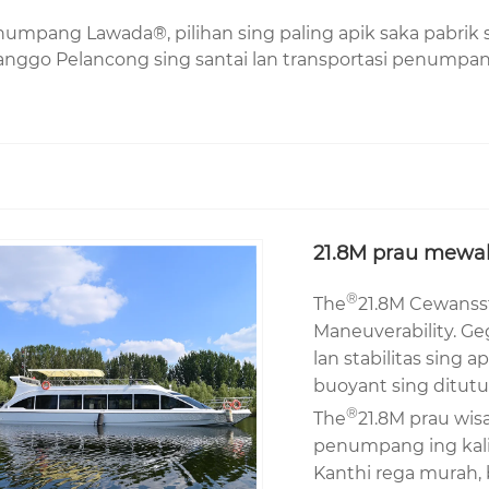
pang Lawada®, pilihan sing paling apik saka pabrik s
anggo Pelancong sing santai lan transportasi penumpang.
21.8M prau mewa
®
The
21.8M Cewanss
Maneuverability. Ge
lan stabilitas sing 
buoyant sing ditutu
®
The
21.8M prau wis
penumpang ing kali d
Kanthi rega murah, 