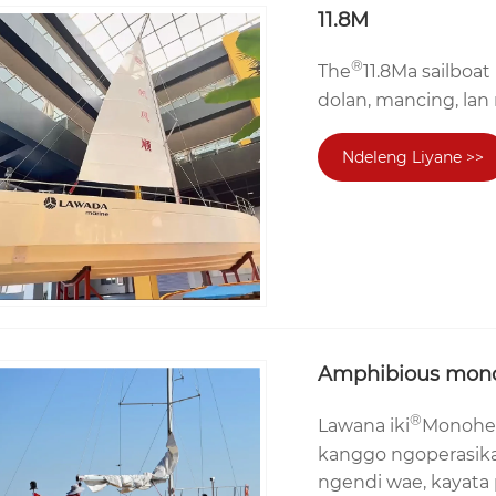
11.8M
®
The
11.8Ma sailbo
dolan, mancing, lan 
Ndeleng Liyane >>
Amphibious mono
®
Lawana iki
Monohel
kanggo ngoperasikak
ngendi wae, kayata pe