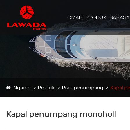
OMAH
PRODUK
BABAGAN
Ngarep
Produk
Prau penumpang
Kapal p
Kapal penumpang monoholl