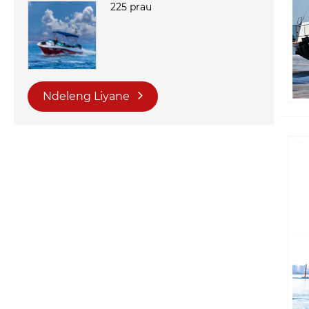
225 prau
Ndeleng Liyane