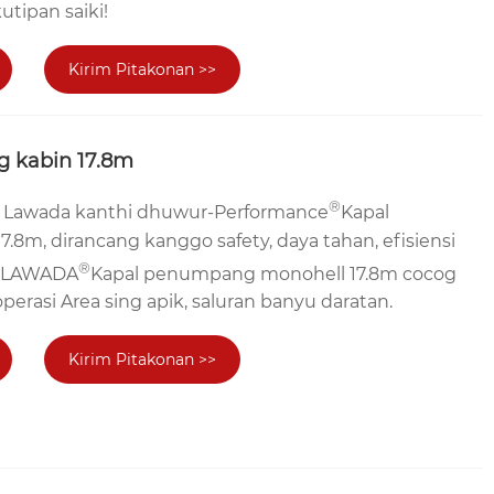
utipan saiki!
Kirim Pitakonan >>
 kabin 17.8m
®
i Lawada kanthi dhuwur-Performance
Kapal
8m, dirancang kanggo safety, daya tahan, efisiensi
®
s LAWADA
Kapal penumpang monohell 17.8m cocog
perasi Area sing apik, saluran banyu daratan.
Kirim Pitakonan >>