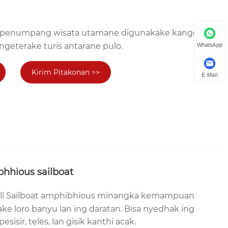
at penumpang wisata utamane digunakake kanggo
ngeterake turis antarane pulo.
WhatsApp
Kirim Pitakonan >>
E-Mail
hhious sailboat
l Sailboat amphibhious minangka kemampuan
e loro banyu lan ing daratan. Bisa nyedhak ing
sisir, teles, lan gisik kanthi acak.