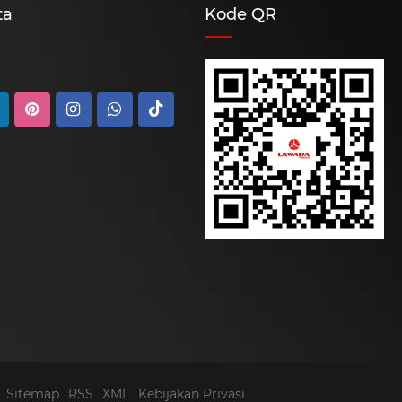
ta
Kode QR
Sitemap
RSS
XML
Kebijakan Privasi