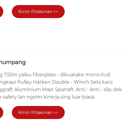
Kirim Pitakonan >>
penumpang
7.55m yaiku fiberglass - dikuatake mono-hull
ngkapi Pulley Hatken Double - Winch Sets karo
raft Aluminium Mast Sparraft. Anti - Anti - slip dek
afety lan ngirim kinerja sing luar biasa.
Kirim Pitakonan >>