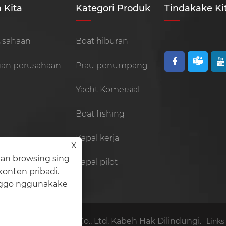
 Kita
Kategori Produk
Tindakake Ki
rusahaan
Boat hiburan
an perusahaan
Prau penumpang
Yacht Komersial
Boat fishing
Kapal kerja
X
an browsing sing
Kapal pilot
 konten pribadi.
anggo nggunakake
Yacht Technology Co., Ltd. Kabeh Hak Dilindungi.
Links