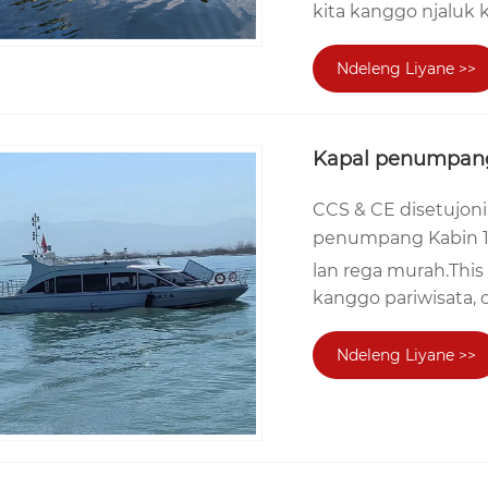
kita kanggo njaluk k
Ndeleng Liyane >>
Kapal penumpang
CCS & CE disetujon
penumpang Kabin 17.
lan rega murah.Thi
kanggo pariwisata, o
Ndeleng Liyane >>