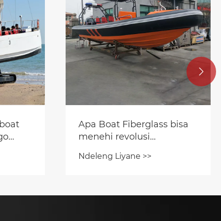

boat
Apa Boat Fiberglass bisa
go
menehi revolusi
Segara?
pengalaman banyu
Ndeleng Liyane >>
sampeyan?