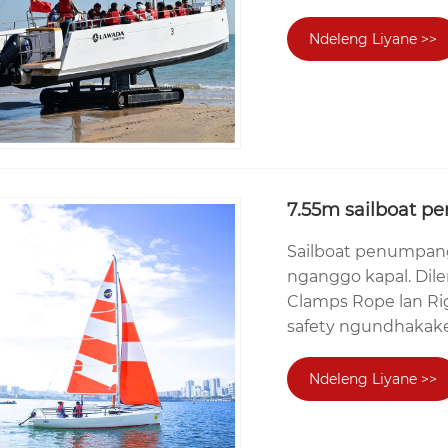
Ndeleng Liyane >>
7.55m sailboat 
Sailboat penumpang 
nganggo kapal. Dile
Clamps Rope lan Rigg
safety ngundhakake s
Ndeleng Liyane >>