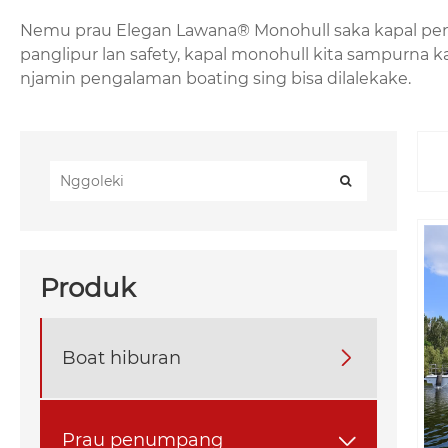
Nemu prau Elegan Lawana® Monohull saka kapal penum
panglipur lan safety, kapal monohull kita sampurna k
njamin pengalaman boating sing bisa dilalekake.
Produk
Boat hiburan

Prau penumpang
