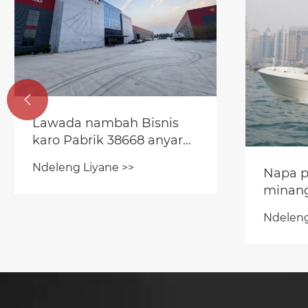

Lawada nambah Bisnis
karo Pabrik 38668 anyar
sing dibangun ing 2023
Ndeleng Liyane >>
Napa p
minang
kanggo
Ndeleng
rekreas