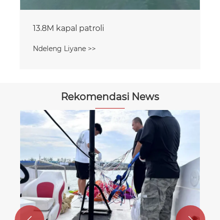
13.8M kapal patroli
Ndeleng Liyane >>
Rekomendasi News

