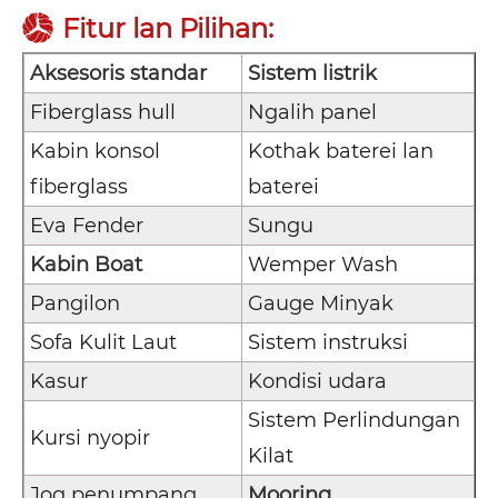
Fitur lan Pilihan:
Aksesoris standar
Sistem listrik
Fiberglass hull
Ngalih panel
Kabin konsol
Kothak baterei lan
fiberglass
baterei
Eva Fender
Sungu
Kabin Boat
Wemper Wash
Pangilon
Gauge Minyak
Sofa Kulit Laut
Sistem instruksi
Kasur
Kondisi udara
Sistem Perlindungan
Kursi nyopir
Kilat
Jog penumpang
Mooring