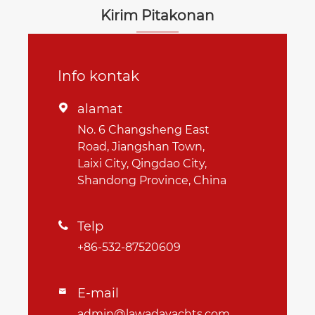
Kirim Pitakonan
Info kontak
alamat

No. 6 Changsheng East
Road, Jiangshan Town,
Laixi City, Qingdao City,
Shandong Province, China
Telp

+86-532-87520609
E-mail

admin@lawadayachts.com