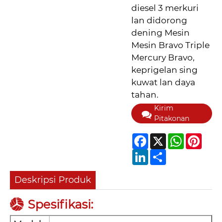
diesel 3 merkuri
lan didorong
dening Mesin
Mesin Bravo Triple
Mercury Bravo,
keprigelan sing
kuwat lan daya
tahan.
Kirim
Pitakonan
Facebook
X
WhatsApp
Pinter
LinkedIn
Share
Deskripsi Produk
Spesifikasi: