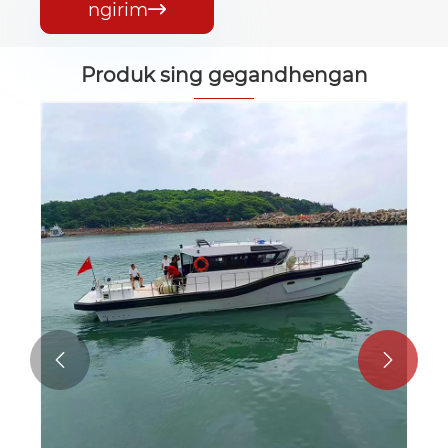
ngirim

Produk sing gegandhengan

