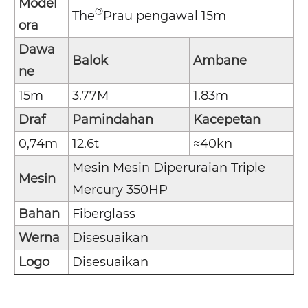
Model
®
The
Prau pengawal 15m
ora
Dawa
Balok
Ambane
ne
15m
3.77M
1.83m
Draf
Pamindahan
Kacepetan
0,74m
12.6t
≈40kn
Mesin Mesin Diperuraian Triple
Mesin
Mercury 350HP
Bahan
Fiberglass
Werna
Disesuaikan
Logo
Disesuaikan